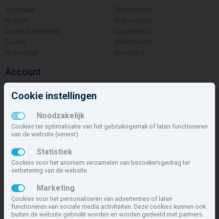
Zevenaar
Doetinchem
Rheden
Bronckhorst
Oude IJsselstreek
Lingewaard
Duiven
Westervoort
Rozendaal
Doesburg
Account
Inloggen
Cookie instellingen
Inschrijven
Wachtwoord vergeten
Noodzakelijk
Overige
Cookies ter optimalisatie van het gebruiksgemak of laten functioneren
van de website (vereist)
Nieuwbouwnieuws
Statistiek
Contact
Cookies voor het anoniem verzamelen van bezoekersgedrag ter
Zakelijk
verbetering van de website.
Deze site maakt deel uit van
www.nieuwbouw-nederland.nl
, met
Marketing
meer dan 85.466 nieuwbouwwoningen in 1.621 projecten de meest
Cookies voor het personaliseren van advertenties of laten
complete nieuwbouwsite van Nederland.
functioneren van sociale media activiteiten. Deze cookies kunnen ook
buiten de website gebruikt worden en worden gedeeld met partners.